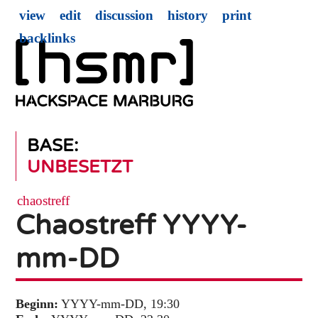
view
edit
discussion
history
print
backlinks
BASE:
UNBESETZT
chaostreff
Chaostreff YYYY-
mm-DD
Beginn:
YYYY-mm-DD, 19:30