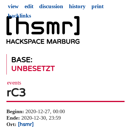
view
edit
discussion
history
print
backlinks
BASE:
UNBESETZT
events
rC3
Beginn:
2020-12-27, 00:00
Ende:
2020-12-30, 23:59
Ort:
[hsmr]