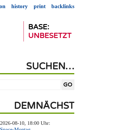
ion
history
print
backlinks
BASE:
UNBESETZT
SUCHEN…
DEMNÄCHST
2026-08-10, 18:00 Uhr:
Space-Montag