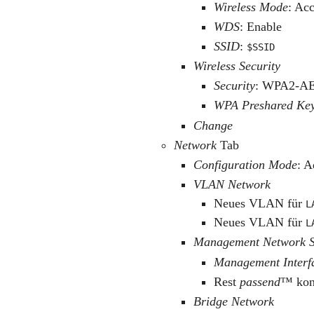
Wireless Mode
: Acc
WDS
: Enable
SSID
:
$SSID
Wireless Security
Security
: WPA2-A
WPA Preshared Ke
Change
Network
Tab
Configuration Mode
: 
VLAN Network
Neues VLAN für
L
Neues VLAN für
L
Management Network S
Management Interf
Rest
passend
™ kon
Bridge Network