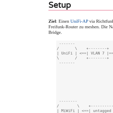
Setup
Ziel
: Einen
UniFi-AP
via Richtfun
Freifunk-Router zu meshen. Die Na
Bridge.
 -------                 
/       \    +--------+  
| UniFi | <==| VLAN 7 |==
\       /    +--------+  
 -------                 
                         
                         
                         
                         
                         
                         
                         
 --------                
/        \    +----------
| MiWiFi | <==| untagged 