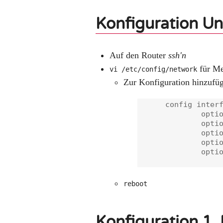
Konfiguration Un
Auf den Router
ssh'n
für M
vi /etc/config/network
Zur Konfiguration hinzufü
      config interf
              optio
              optio
              optio
              optio
              optio
reboot
Konfiguration 1.