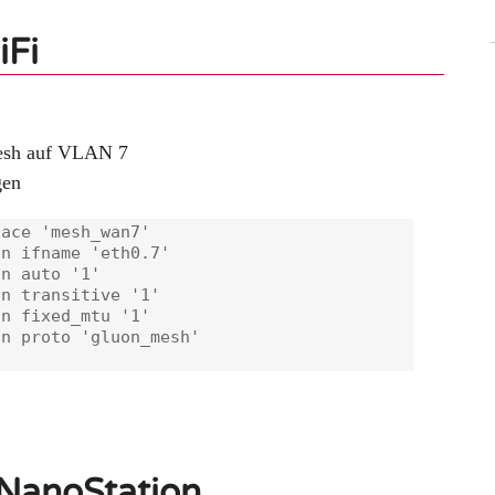
iFi
esh auf VLAN 7
gen
ace 'mesh_wan7'

n ifname 'eth0.7'

n auto '1'

n transitive '1'

n fixed_mtu '1'

n proto 'gluon_mesh'

 NanoStation