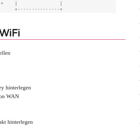
+    |               |

WiFi
ellen
y hinterlegen
h on WAN
t hinterlegen