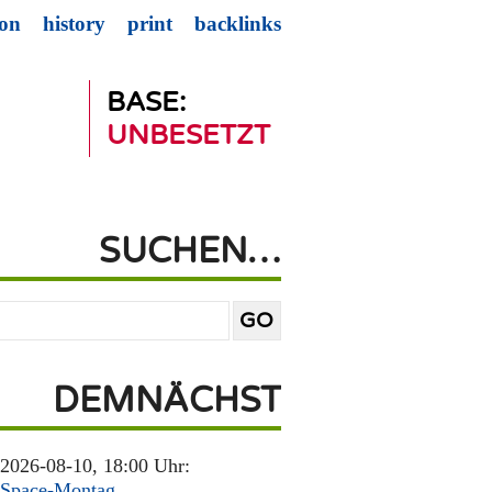
ion
history
print
backlinks
BASE:
UNBESETZT
SUCHEN…
DEMNÄCHST
2026-08-10, 18:00 Uhr:
Space-Montag