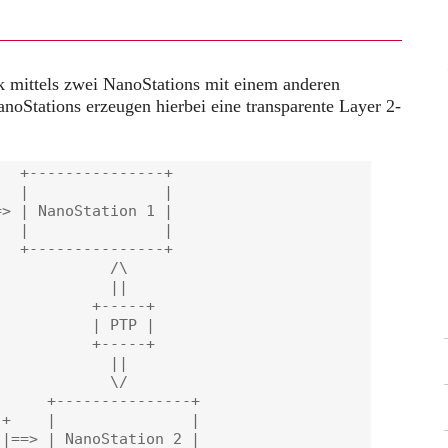
k mittels zwei NanoStations mit einem anderen
noStations erzeugen hierbei eine transparente Layer 2-
  +---------------+

  |               |

> | NanoStation 1 |

  |               |

  +---------------+

            /\

            ||

          +-----+

          | PTP |

          +-----+

            ||

            \/

     +---------------+

+    |               |

|==> | NanoStation 2 |
