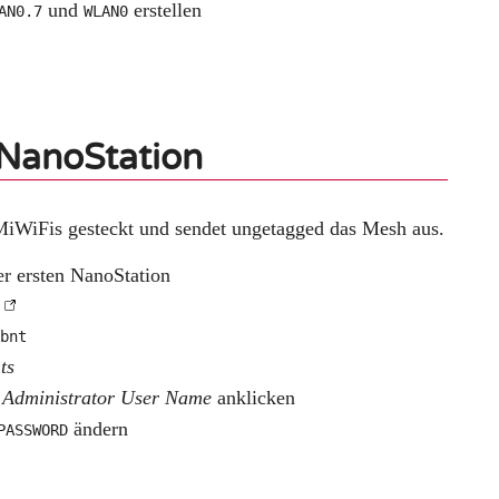
und
erstellen
AN0.7
WLAN0
 NanoStation
iWiFis gesteckt und sendet ungetagged das Mesh aus.
er ersten NanoStation
/
ubnt
ts
n
Administrator User Name
anklicken
ändern
PASSWORD