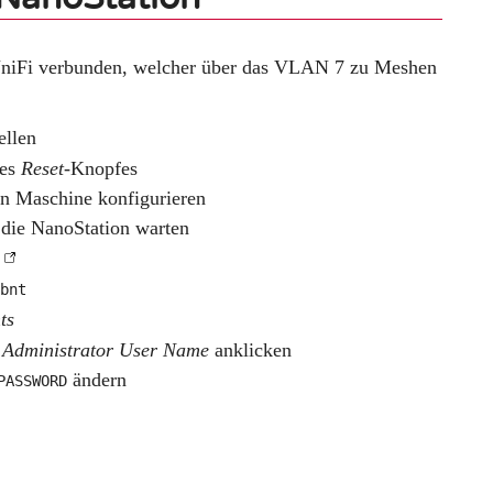
UniFi verbunden, welcher über das VLAN 7 zu Meshen
ellen
des
Reset
-Knopfes
en Maschine konfigurieren
 die NanoStation warten
/
ubnt
ts
n
Administrator User Name
anklicken
ändern
PASSWORD