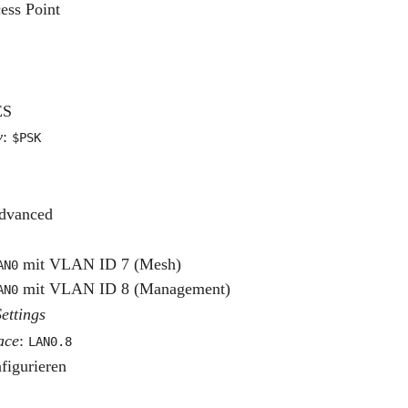
ess Point
ES
y
:
$PSK
Advanced
mit VLAN ID 7 (Mesh)
AN0
mit VLAN ID 8 (Management)
AN0
ettings
ace
:
LAN0.8
figurieren