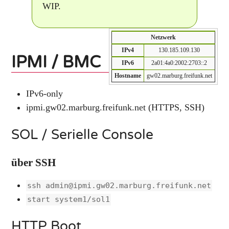
WIP.
Netzwerk
IPv4
130.185.109.130
IPMI / BMC
IPv6
2a01:4a0:2002:2703::2
Hostname
gw02.marburg.freifunk.net
IPv6-only
ipmi.gw02.marburg.freifunk.net (HTTPS, SSH)
SOL / Serielle Console
über SSH
ssh admin@ipmi.gw02.marburg.freifunk.net
start system1/sol1
HTTP Boot