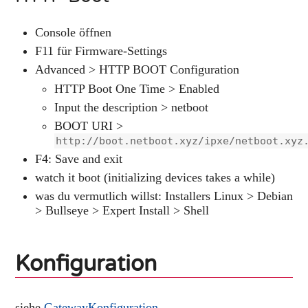
Console öffnen
F11 für Firmware-Settings
Advanced > HTTP BOOT Configuration
HTTP Boot One Time > Enabled
Input the description > netboot
BOOT URI >
http://boot.netboot.xyz/ipxe/netboot.xyz
F4: Save and exit
watch it boot (initializing devices takes a while)
was du vermutlich willst: Installers Linux > Debian
> Bullseye > Expert Install > Shell
Konfiguration
siehe
GatewayKonfiguration