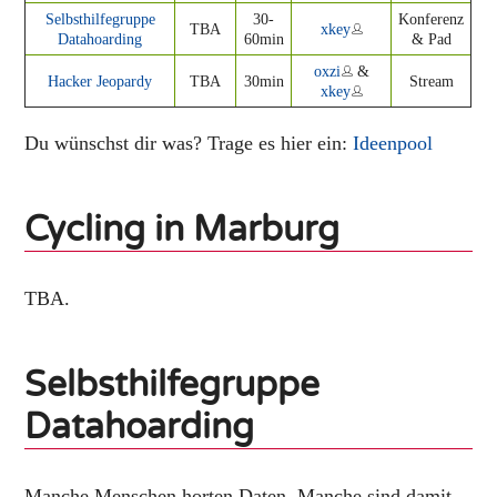
Selbsthilfegruppe
30-
Konferenz
TBA
xkey
Datahoarding
60min
& Pad
oxzi
&
Hacker Jeopardy
TBA
30min
Stream
xkey
Du wünschst dir was? Trage es hier ein:
Ideenpool
Cycling in Marburg
TBA.
Selbsthilfegruppe
Datahoarding
Manche Menschen horten Daten. Manche sind damit