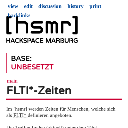
view
edit
discussion
history
print
backlinks
BASE:
UNBESETZT
main
FLTI*-Zeiten
Im [hsmr] werden Zeiten für Menschen, welche sich
als
FLTI*
definieren angeboten.
Die Treffen finden (aktuell) unter dem Titel