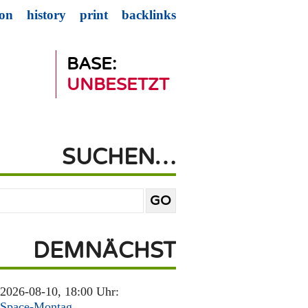
ion
history
print
backlinks
BASE:
UNBESETZT
SUCHEN…
DEMNÄCHST
2026-08-10, 18:00 Uhr:
Space-Montag