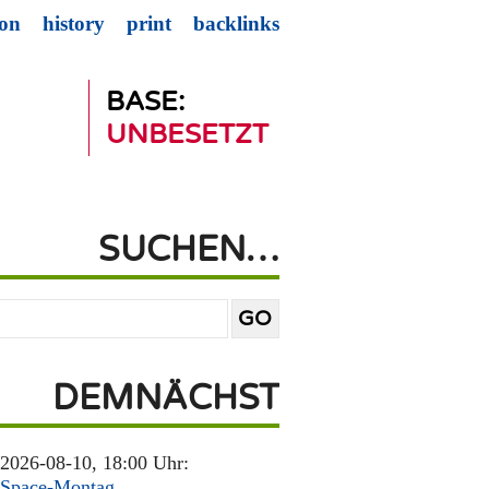
ion
history
print
backlinks
BASE:
UNBESETZT
SUCHEN…
DEMNÄCHST
2026-08-10, 18:00 Uhr:
Space-Montag