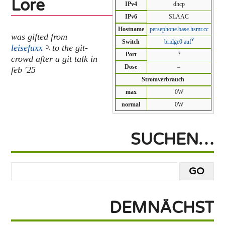
Lore
IPv4
dhcp
IPv6
SLAAC
Hostname
persephone.base.hsmr.cc
was gifted from
?
Switch
bridge0 auf
leisefuxx
to the git-
Port
?
crowd after a git talk in
Dose
–
feb '25
Stromverbrauch
max
0W
normal
0W
SUCHEN…
DEMNÄCHST