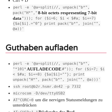
Ctrl + D
perl -e '@a=split(//, unpack("b*",
8-bit octets respresenting 7-bit
pack("H*","
data
"))); for ($i=6; $i < $#a; $i+=7)
{$a[$i].="0"} print pack("b*", join("",
@a))'
Guthaben aufladen
perl -e '@a=split(//, unpack("b*",
AUFLADECODE
"*101*
#")); for ($i=7; $i
< $#a; $i+=8) {$a[$i]=""}; print
unpack("H*", pack("b*", join("", @a)))'
ssh root@b2r.hsmr.dn42 -p 7332
microcom -D/dev/ttyUSB2
um die nervigen Statusmeldungen zu
AT^CURC=0
unterdrücken