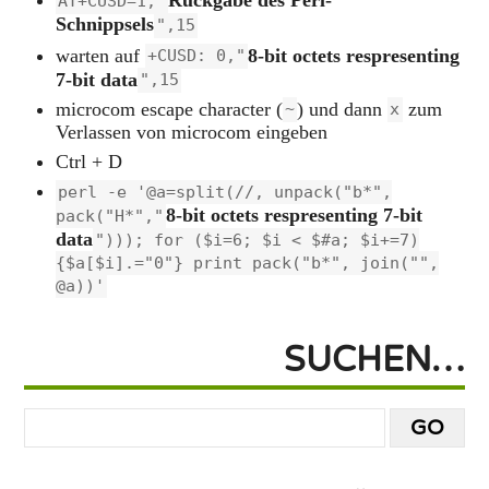
Rückgabe des Perl-
AT+CUSD=1,"
Schnippsels
",15
warten auf
8-bit octets respresenting
+CUSD: 0,"
7-bit data
",15
microcom escape character (
) und dann
zum
~
x
Verlassen von microcom eingeben
Ctrl + D
perl -e '@a=split(//, unpack("b*",
8-bit octets respresenting 7-bit
pack("H*","
data
"))); for ($i=6; $i < $#a; $i+=7)
{$a[$i].="0"} print pack("b*", join("",
@a))'
SUCHEN…