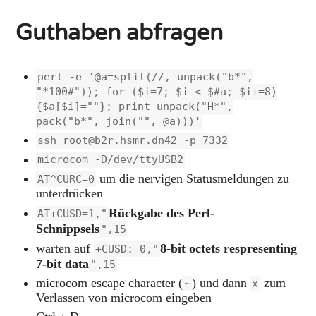
Guthaben abfragen
perl -e '@a=split(//, unpack("b*",
"*100#")); for ($i=7; $i < $#a; $i+=8)
{$a[$i]=""}; print unpack("H*",
pack("b*", join("", @a)))'
ssh root@b2r.hsmr.dn42 -p 7332
microcom -D/dev/ttyUSB2
um die nervigen Statusmeldungen zu
AT^CURC=0
unterdrücken
Rückgabe des Perl-
AT+CUSD=1,"
Schnippsels
",15
warten auf
8-bit octets respresenting
+CUSD: 0,"
7-bit data
",15
microcom escape character (
) und dann
zum
~
x
Verlassen von microcom eingeben