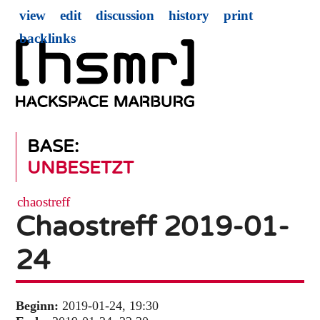
view
edit
discussion
history
print
backlinks
BASE:
UNBESETZT
chaostreff
Chaostreff 2019-01-
24
Beginn:
2019-01-24, 19:30