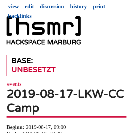
view
edit
discussion
history
print
backlinks
BASE:
UNBESETZT
events
2019-08-17-LKW-CC
Camp
Beginn:
2019-08-17, 09:00