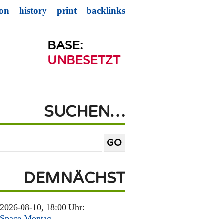
ion
history
print
backlinks
BASE:
UNBESETZT
SUCHEN…
DEMNÄCHST
2026-08-10, 18:00 Uhr:
Space-Montag