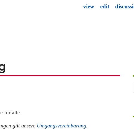
view
edit
discuss
g
 für alle
ungen gilt unsere
Umgangsvereinbarung
.