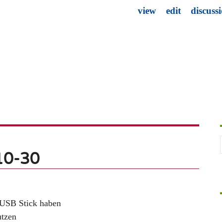
view
edit
discuss
10-30
m USB Stick haben
utzen