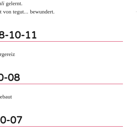
li
gelernt.
 von tegut... bewundert.
18-10-11
rgereiz
0-08
ebaut
10-07