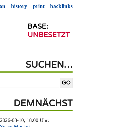
ion
history
print
backlinks
BASE:
UNBESETZT
SUCHEN…
DEMNÄCHST
2026-08-10, 18:00 Uhr:
Space-Montag