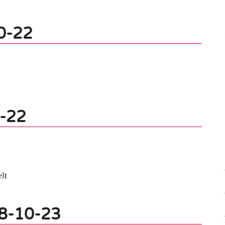
0-22
0-22
elt
18-10-23