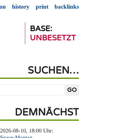
ion
history
print
backlinks
BASE:
UNBESETZT
SUCHEN…
DEMNÄCHST
2026-08-10, 18:00 Uhr:
Space-Montag