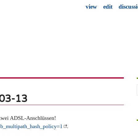
view
edit
discuss
-03-13
 zwei ADSL-Anschlüssen!
ib_multipath_hash_policy=1
.