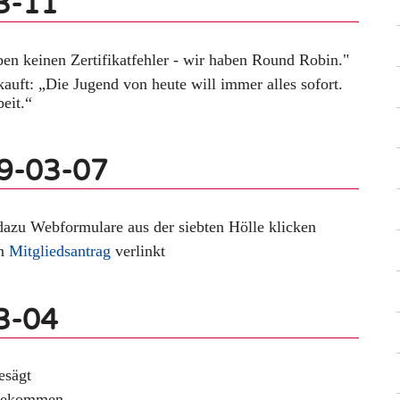
3-11
en keinen Zertifikatfehler - wir haben Round Robin."
auft: „Die Jugend von heute will immer alles sofort.
eit.“
19-03-07
dazu Webformulare aus der siebten Hölle klicken
en
Mitgliedsantrag
verlinkt
3-04
esägt
 bekommen