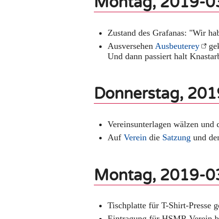
Montag, 2019-0
Zustand des Grafanas: "Wir hab
Ausversehen
Ausbeuterey
gek
Und dann passiert halt Knastarb
Donnerstag, 20
Vereinsunterlagen wälzen und 
Auf
Verein
die
Satzung
und d
Montag, 2019-0
Tischplatte für T-Shirt-Presse g
Eintragung für HSMR Verein